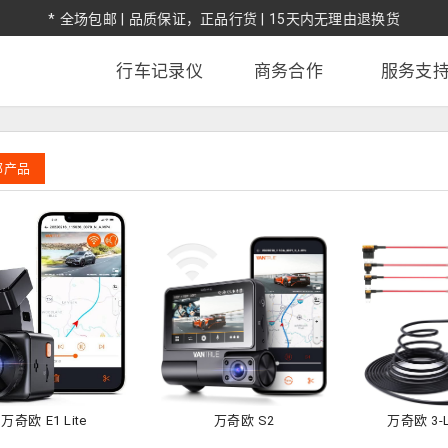
* 全场包邮 | 品质保证，正品行货 | 15天内无理由退换货
行车记录仪
商务合作
服务支
部产品
万奇欧 E1 Lite
万奇欧 S2
万奇欧 3-L