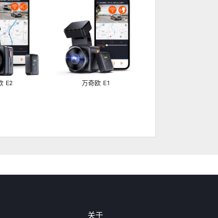
 E2
万奇欧 E1
关于